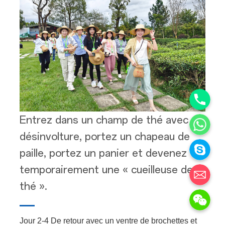
Phone+8
WhatsAp
Entrez dans un champ de thé avec
désinvolture, portez un chapeau de
Skype
paille, portez un panier et devenez
steve@huashu-tech.com
temporairement une « cueilleuse de
thé ».
WeChat: +86
Jour 2-4 De retour avec un ventre de brochettes et