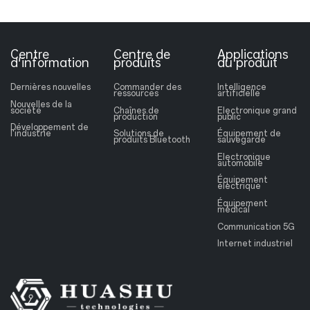
Centre
Centre de
Applications
d'information
produits
du produit
Dernières nouvelles
Commander des
Intelligence
ressources
artificielle
Nouvelles de la
société
Chaînes de
Electronique grand
production
public
Développement de
l'industrie
Solutions de
Équipement de
produits Bluetooth
sauvegarde
Electronique
automobile
Équipement
électrique
Équipement
médical
Communication 5G
Internet industriel