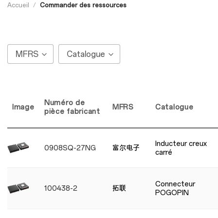
Accueil
/
Commander des ressources
MFRS
Catalogue
Numéro de
Image
MFRS
Catalogue
pièce fabricant
Inducteur creux
0908SQ-27NG
富尔电子
carré
Connecteur
100438-2
拓联
POGOPIN