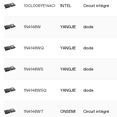
10CL006YE144C8G
INTEL
Circuit intégré
1N4148W
YANGJIE
diode
1N4148WQ
YANGJIE
diode
1N4148WS
YANGJIE
diode
1N4148WSQ
YANGJIE
diode
1N4148WT
ONSEMI
Circuit intégré