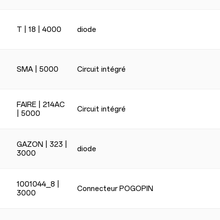
T | 18 | 4000
diode
SMA | 5000
Circuit intégré
FAIRE | 214AC
Circuit intégré
| 5000
GAZON | 323 |
diode
3000
1001044_8 |
Connecteur POGOPIN
3000