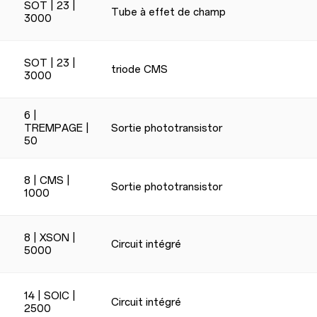
SOT | 23 |
Tube à effet de champ
3000
SOT | 23 |
triode CMS
3000
6 |
TREMPAGE |
Sortie phototransistor
50
8 | CMS |
Sortie phototransistor
1000
8 | XSON |
Circuit intégré
5000
14 | SOIC |
Circuit intégré
2500