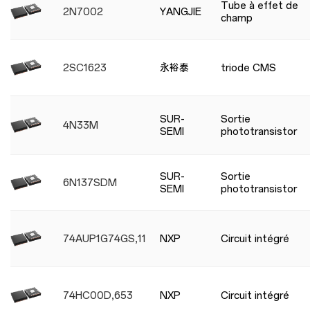
Tube à effet de
2N7002
YANGJIE
champ
2SC1623
永裕泰
triode CMS
SUR-
Sortie
4N33M
SEMI
phototransistor
SUR-
Sortie
6N137SDM
SEMI
phototransistor
74AUP1G74GS,115
NXP
Circuit intégré
74HC00D,653
NXP
Circuit intégré