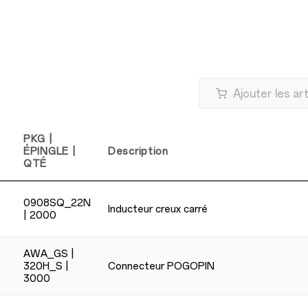
Ajouter les ar
PKG |
ÉPINGLE |
Description
QTÉ
0908SQ_22N
Inducteur creux carré
| 2000
AWA_GS |
320H_S |
Connecteur POGOPIN
3000