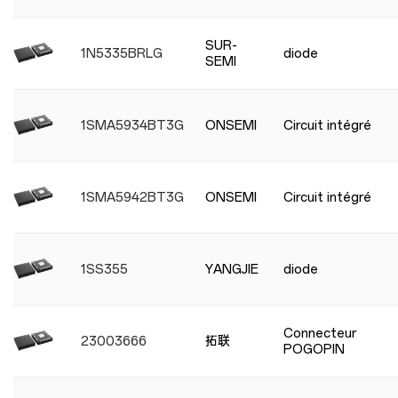
SUR-
1N5335BRLG
diode
SEMI
1SMA5934BT3G
ONSEMI
Circuit intégré
1SMA5942BT3G
ONSEMI
Circuit intégré
1SS355
YANGJIE
diode
Connecteur
23003666
拓联
POGOPIN