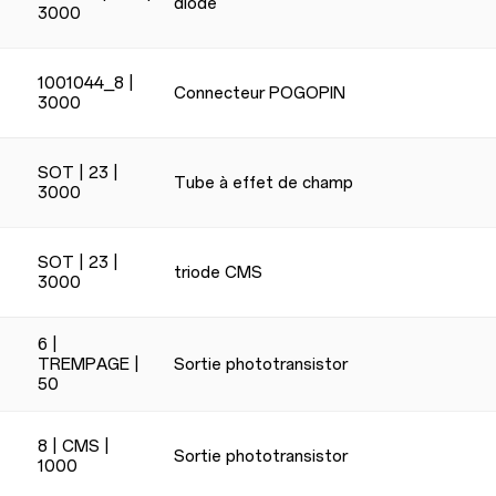
diode
3000
1001044_8 |
Connecteur POGOPIN
3000
SOT | 23 |
Tube à effet de champ
3000
SOT | 23 |
triode CMS
3000
6 |
TREMPAGE |
Sortie phototransistor
50
8 | CMS |
Sortie phototransistor
1000