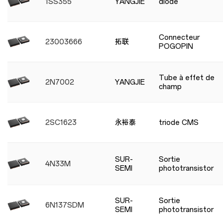
1SS355
YANGJIE
diode
Connecteur
23003666
拓联
POGOPIN
Tube à effet de
2N7002
YANGJIE
champ
2SC1623
永裕泰
triode CMS
SUR-
Sortie
4N33M
SEMI
phototransistor
SUR-
Sortie
6N137SDM
SEMI
phototransistor