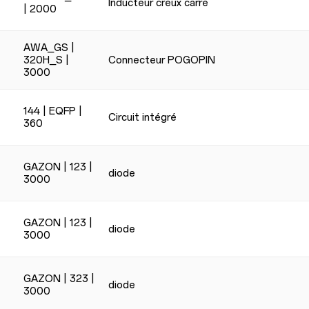
Inducteur creux carré
| 2000
AWA_GS |
320H_S |
Connecteur POGOPIN
3000
144 | EQFP |
Circuit intégré
360
GAZON | 123 |
diode
3000
GAZON | 123 |
diode
3000
GAZON | 323 |
diode
3000