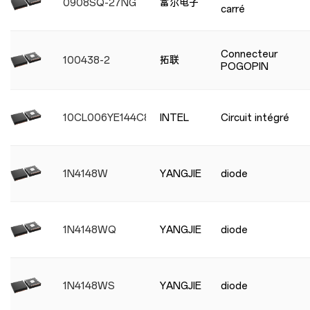
0908SQ-27NG
富尔电子
carré
Connecteur
100438-2
拓联
POGOPIN
10CL006YE144C8G
INTEL
Circuit intégré
1N4148W
YANGJIE
diode
1N4148WQ
YANGJIE
diode
1N4148WS
YANGJIE
diode