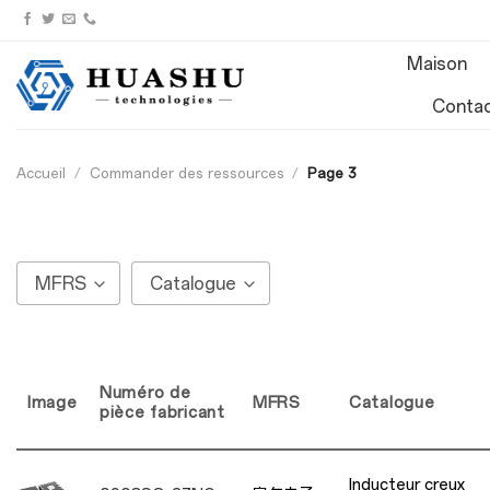
Aller
au
Maison
contenu
Conta
Accueil
/
Commander des ressources
/
Page 3
MFRS
Catalogue
Numéro de
Image
MFRS
Catalogue
pièce fabricant
Inducteur creux