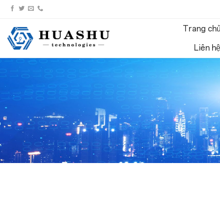
Chuyển
đến
Trang ch
nội
dung
Liên hệ