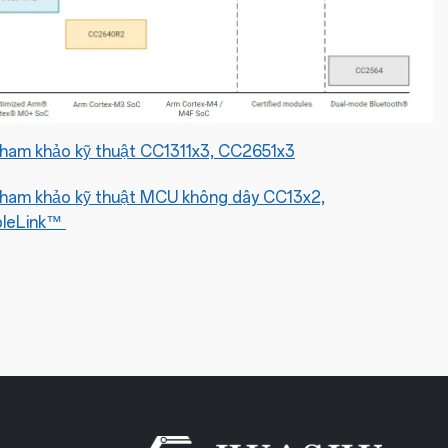
ham khảo kỹ thuật CC1311x3, CC2651x3
ham khảo kỹ thuật MCU không dây CC13x2,
leLink™