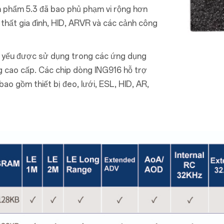
ản phẩm 5.3 đã bao phủ phạm vi rộng hơn
i thất gia đình, HID, ARVR và các cảnh công
ủ yếu được sử dụng trong các ứng dụng
ùng cao cấp. Các chip dòng ING916 hỗ trợ
ao gồm thiết bị đeo, lưới, ESL, HID, AR,