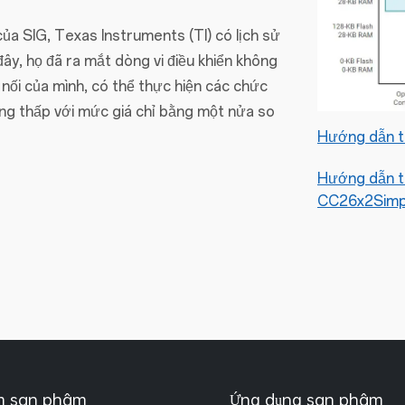
ủa SIG, Texas Instruments (TI) có lịch sử
ây, họ đã ra mắt dòng vi điều khiển không
i của mình, có thể thực hiện các chức
ăng thấp với mức giá chỉ bằng một nửa so
Hướng dẫn t
Hướng dẫn t
CC26x2Simp
m sản phẩm
Ứng dụng sản phẩm