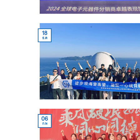
18
ธ.ค
06
ก.พ