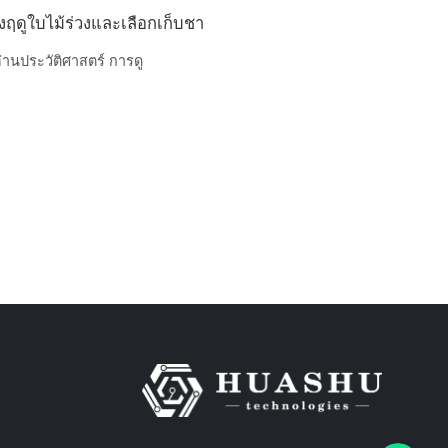
องฤดูใบไม้ร่วงและเลือกเก็บชา
่านประวัติศาสตร์ การดู
Phone+8