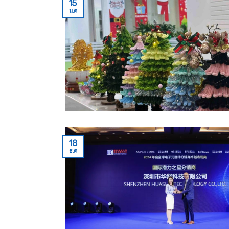
15
ม.ค
18
ธ.ค