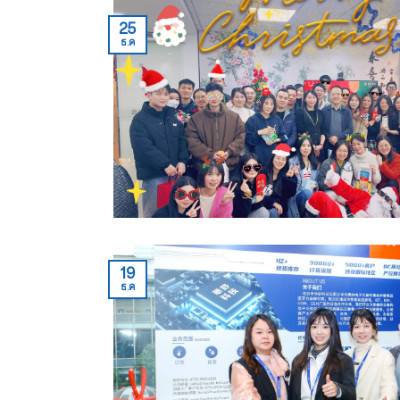
25
ธ.ค
19
ธ.ค