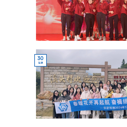
30
ม.ค