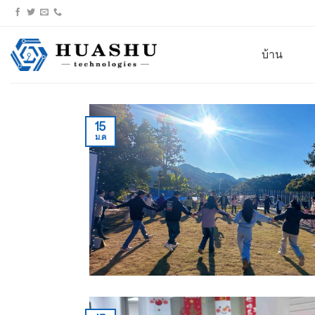
ข้าม
ไป
ที่
บ้าน
เนื้อหา
15
ม.ค