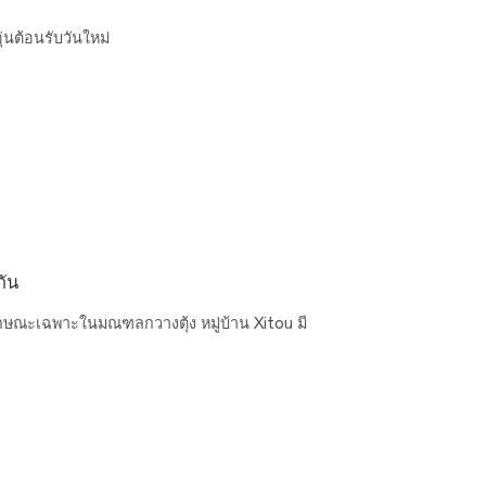
นต้อนรับวันใหม่
กัน
มีลักษณะเฉพาะในมณฑลกวางตุ้ง หมู่บ้าน Xitou มี