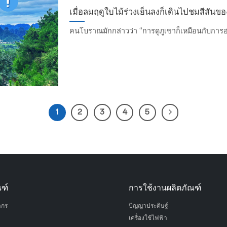
เมื่อลมฤดูใบไม้ร่วงเย็นลงก็เดินไปชมสีสันข
คนโบราณมักกล่าวว่า “การดูภูเขาก็เหมือนกับการอ
1
2
3
4
5
ณฑ์
การใช้งานผลิตภัณฑ์
ากร
ปัญญาประดิษฐ์
เครื่องใช้ไฟฟ้า