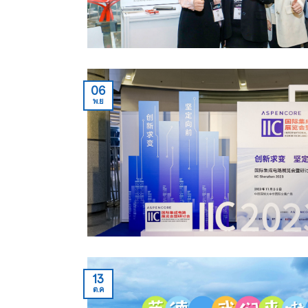
06
พ.ย
13
ต.ค