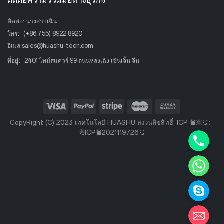
ติดต่อ: นางสาวเฉิน
โทร：
(+86 755) 8922 8920
อีเมล:
sales@huashu-tech.com
ที่อยู่：2401 ไทม์สแควร์ 99 ถนนหลงเฉิง เซินเจิ้น จีน
CopyRight (C) 2023 เทคโนโลยี HUASHU สงวนลิขสิทธิ์. ICP 备案号：
Phone+8
粤ICP备2021119726号
WhatsAp
Skype
steve@huashu-tech.com