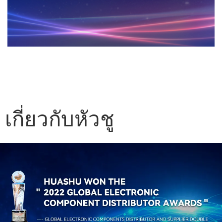
เกี่ยวกับหัวชู
พื้นที่สำนักงาน
จำหน่ายชิ้นส่วนอิเล็กทรอนิกส์และผู้ให้บริการ
ยินดีต้อนรับสู่สำนักงานใหญ่ Huashu ของเรา เจิ้งจง
โซลูชั่น
ไทม์สแควร์ เซินเจิ้น
HUASHU TECHNOLOGIES is an Independent
เกี่ยวกับหัวชู
Distributor of electronic components and a
professional modules solution partner. As a
HUASHU ยึดมั่นในปรัชญาธุรกิจของ "คุณภาพมา
preferred partner for EMS, IDH, ODM and
OEM manufacturers, we offer customers full-
ก่อน นวัตกรรมอย่างต่อเนื่อง และการเติบโตร่วมกัน"
scale electronics components supply chain
และหลักการบริการของ "ความน่าเชื่อถือ ความเป็น
services.
มืออาชีพ และความรับผิดชอบ" เพื่อให้ลูกค้าของเรา
เรียนรู้เพิ่มเติม
ได้รับชิปต้นฉบับคุณภาพสูง การขนส่งที่รวดเร็ว และ
หลังการขายอย่างมืออาชีพ บริการ.