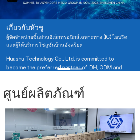
เรียนรู้เพิ่มเติม
เกี่ยวกับหัวชู
ผู้จัดจำหน่ายชิ้นส่วนอิเล็กทรอนิกส์เฉพาะทาง (IC) ไฮบริด
และผู้ให้บริการโซลูชันบ้านอัจฉริยะ
Huashu Technology Co., Ltd. is committed to
become the preferred partner of IDH, ODM and
OEM manufacturers. We provide customers with
ด
comprehensive one-stop services for electronic
ศูนย์ผลิตภัณฑ์
component supply, IoT solutions, etc. We effectively
support customers’ product development from
R&D, device selection, supply chain and other
aspects.
เรียนรู้เพิ่มเติม