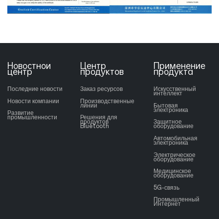
Новостной
Центр
Применение
центр
продуктов
продукта
Последние новости
Заказ ресурсов
Искусственный
интеллект
Новости компании
Производственные
линии
Бытовая
электроника
Развитие
промышленности
Решения для
продуктов
Защитное
Bluetooth
оборудование
Автомобильная
электроника
Электрическое
оборудование
Медицинское
оборудование
5G-связь
Промышленный
Интернет