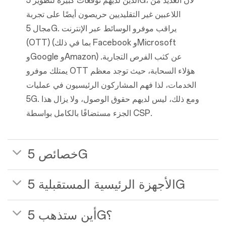
الذين لديهم توقعات كبيرة لتطوير 5G، لأن العديد من
اللاعبين غير التقليديين حريصون أيضًا على تجربة
مجال 5G. يراقب موفرو الوسائط عبر الإنترنت
(OTT) (بما في ذلك Facebook وMicrosoft
وGoogle وAmazon) عن كثب الفرص التجارية.
يمتلك موفرو OTT هؤلاء السحابة، حيث توجد معظم
الخدمات، لذا فهم المشاركون الرئيسيون في عمليات
5G. ومع ذلك، ليس لديهم حقوق الوصول، ولا يزال هذا
الجزء مستضافًا بالكامل بواسطة CSP.
خصائص 5G
الأجهزة الرئيسية المستقبلية 5G
أين ستذهب 5G؟