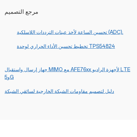
مرجع التصميم
تحسين الساعة لأخذ عينات الترددات اللاسلكية (ADC).
تخطيط تحسين الأداء الحراري لوحدة TPS54824
جهاز إرسال واستقبال MIMO مع AFE76xx لأجهزة الراديو LTE
و5G
دليل لتصميم مقاومات الشبكة الخارجية لسائقي الشبكة